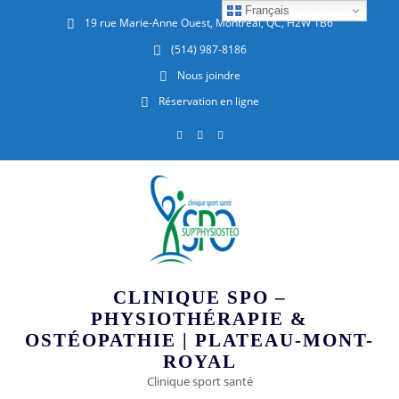
Français
19 rue Marie-Anne Ouest, Montréal, QC, H2W 1B6
(514) 987-8186
Nous joindre
Réservation en ligne
CLINIQUE SPO –
PHYSIOTHÉRAPIE &
OSTÉOPATHIE | PLATEAU-MONT-
ROYAL
Clinique sport santé