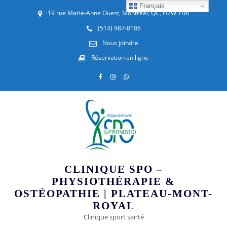
Français
19 rue Marie-Anne Ouest, Montréal, QC, H2W 1B6
(514) 987-8186
Nous joindre
Réservation en ligne
CLINIQUE SPO –
PHYSIOTHÉRAPIE &
OSTÉOPATHIE | PLATEAU-MONT-
ROYAL
Clinique sport santé