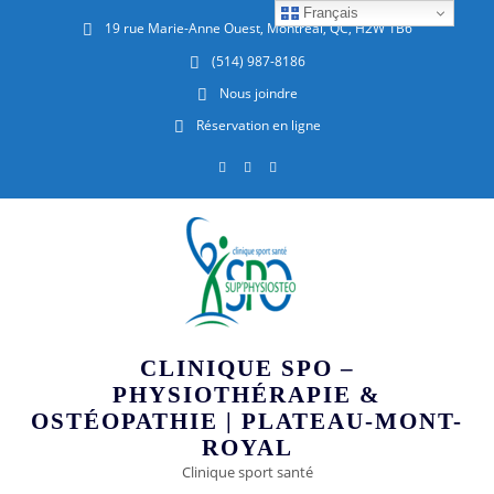
Français
19 rue Marie-Anne Ouest, Montréal, QC, H2W 1B6
(514) 987-8186
Nous joindre
Réservation en ligne
CLINIQUE SPO –
PHYSIOTHÉRAPIE &
OSTÉOPATHIE | PLATEAU-MONT-
ROYAL
Clinique sport santé