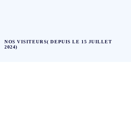
NOS VISITEURS( DEPUIS LE 15 JUILLET
2024)
Users Today : 28
Users Yesterday : 207
This Month : 927
This Year : 29559
Total Users : 67903
Who's Online : 1
Your IP Address : 216.73.217.121