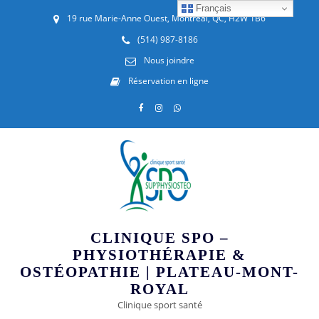
Français
19 rue Marie-Anne Ouest, Montréal, QC, H2W 1B6
(514) 987-8186
Nous joindre
Réservation en ligne
CLINIQUE SPO –
PHYSIOTHÉRAPIE &
OSTÉOPATHIE | PLATEAU-MONT-
ROYAL
Clinique sport santé