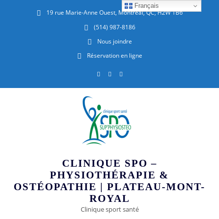
Français
19 rue Marie-Anne Ouest, Montréal, QC, H2W 1B6
(514) 987-8186
Nous joindre
Réservation en ligne
CLINIQUE SPO –
PHYSIOTHÉRAPIE &
OSTÉOPATHIE | PLATEAU-MONT-
ROYAL
Clinique sport santé