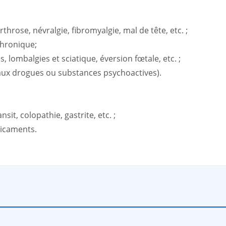
throse, névralgie, fibromyalgie, mal de tête, etc. ;
chronique;
s, lombalgies et sciatique, éversion fœtale, etc. ;
u aux drogues ou substances psychoactives).
sit, colopathie, gastrite, etc. ;
dicaments.