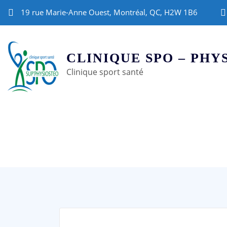
19 rue Marie-Anne Ouest, Montréal, QC, H2W 1B6
CLINIQUE SPO – PHY
Clinique sport santé