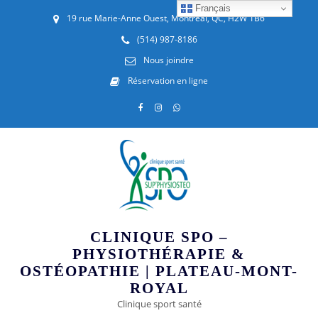
Français
19 rue Marie-Anne Ouest, Montréal, QC, H2W 1B6
(514) 987-8186
Nous joindre
Réservation en ligne
CLINIQUE SPO –
PHYSIOTHÉRAPIE &
OSTÉOPATHIE | PLATEAU-MONT-
ROYAL
Clinique sport santé