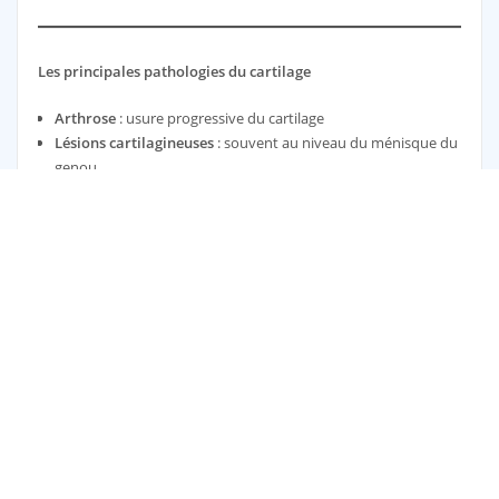
Les principales pathologies du cartilage
Arthrose
: usure progressive du cartilage
Lésions cartilagineuses
: souvent au niveau du ménisque du
genou
Ostéochondrite / ostéochondrose
: anomalies du cartilage
liées à la croissance
Copyright © 2023-2026 | Designed by
GoECE
|
For CliniqueSPO