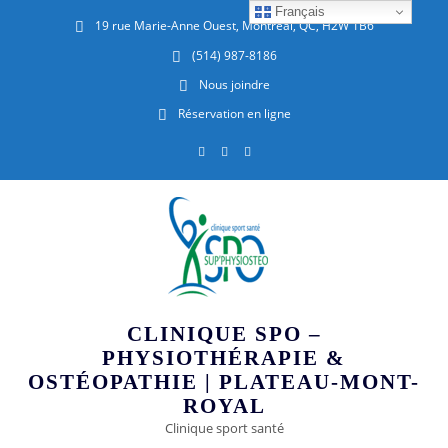
Français
19 rue Marie-Anne Ouest, Montréal, QC, H2W 1B6
(514) 987-8186
Nous joindre
Réservation en ligne
CLINIQUE SPO –
PHYSIOTHÉRAPIE &
OSTÉOPATHIE | PLATEAU-MONT-
ROYAL
Clinique sport santé