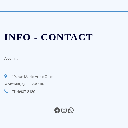
INFO - CONTACT
A venir
.
19, rue Marie-Anne Ouest
Montréal, QC, H2W 1B6
(514)987-8186
Facebook
Instagram
WhatsApp