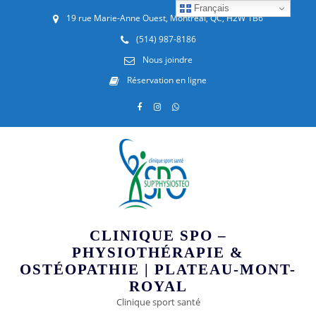
Français
19 rue Marie-Anne Ouest, Montréal, QC, H2W 1B6
(514) 987-8186
Nous joindre
Réservation en ligne
CLINIQUE SPO –
PHYSIOTHÉRAPIE &
OSTÉOPATHIE | PLATEAU-MONT-
ROYAL
Clinique sport santé